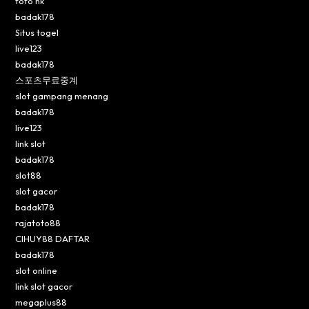
toto hk
badak178
Situs togel
live123
badak178
스포츠무료중계
slot gampang menang
badak178
live123
link slot
badak178
slot88
slot gacor
badak178
rajatoto88
CIHUY88 DAFTAR
badak178
slot online
link slot gacor
megaplus88