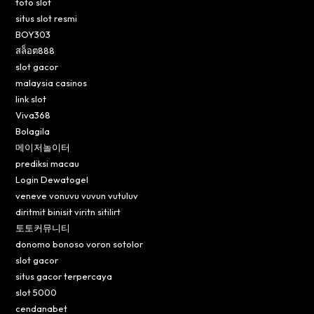
toto slot
situs slot resmi
BOY303
สล็อต888
slot gacor
malaysia casinos
link slot
Viva368
Bolagila
메이저놀이터
prediksi macau
Login Dewatogel
veneve vonuvu vuvun vutuluv
diritmit binisit viritn sitilirt
토토커뮤니티
donomo bonoso voron sotolor
slot gacor
situs gacor terpercaya
slot 5000
cendanabet