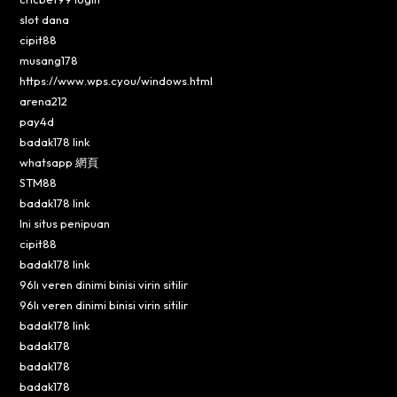
slot dana
cipit88
musang178
https://www.wps.cyou/windows.html
arena212
pay4d
badak178 link
whatsapp 網頁
STM88
badak178 link
Ini situs penipuan
cipit88
badak178 link
96lı veren dinimi binisi virin sitilir
96lı veren dinimi binisi virin sitilir
badak178 link
badak178
badak178
badak178