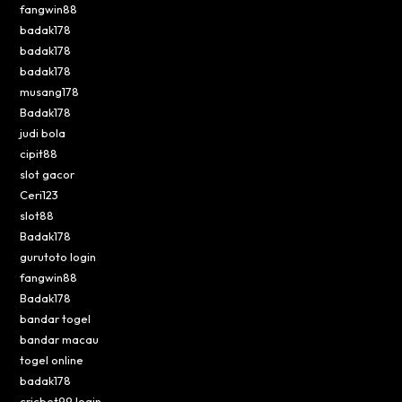
fangwin88
badak178
badak178
badak178
musang178
Badak178
judi bola
cipit88
slot gacor
Ceri123
slot88
Badak178
gurutoto login
fangwin88
Badak178
bandar togel
bandar macau
togel online
badak178
cricbet99 login