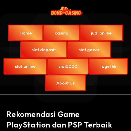
Home
casino
judi online
slot deposit
slot gacor
slot online
slot5000
togel hk
About Us
Rekomendasi Game
PlayStation dan PSP Terbaik