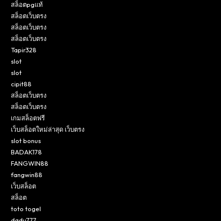
สล็อตpgแท้
สล็อตเว็บตรง
สล็อตเว็บตรง
สล็อตเว็บตรง
Tapir328
slot
slot
cipit88
สล็อตเว็บตรง
สล็อตเว็บตรง
เกมสล็อตฟรี
เว็บสล็อตใหม่ล่าสุด เว็บตรง
slot bonus
BADAK178
FANGWIN88
fangwin88
เว็บสล็อต
สล็อต
toto togel
dadu777