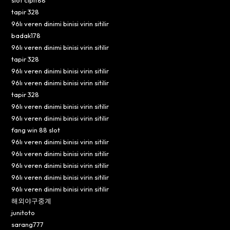
tapir 328
96lı veren dinimi binisi virin sitilir
badak178
96lı veren dinimi binisi virin sitilir
tapir 328
96lı veren dinimi binisi virin sitilir
96lı veren dinimi binisi virin sitilir
tapir 328
96lı veren dinimi binisi virin sitilir
96lı veren dinimi binisi virin sitilir
fang win 88 slot
96lı veren dinimi binisi virin sitilir
96lı veren dinimi binisi virin sitilir
96lı veren dinimi binisi virin sitilir
96lı veren dinimi binisi virin sitilir
96lı veren dinimi binisi virin sitilir
해외야구중계
junitoto
sarang777