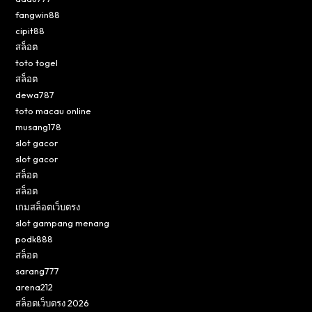
fangwin88
cipit88
สล็อต
toto togel
สล็อต
dewa787
toto macau online
musang178
slot gacor
slot gacor
สล็อต
สล็อต
เกมสล็อตเว็บตรง
slot gampang menang
podk888
สล็อต
sarang777
arena212
สล็อตเว็บตรง 2026