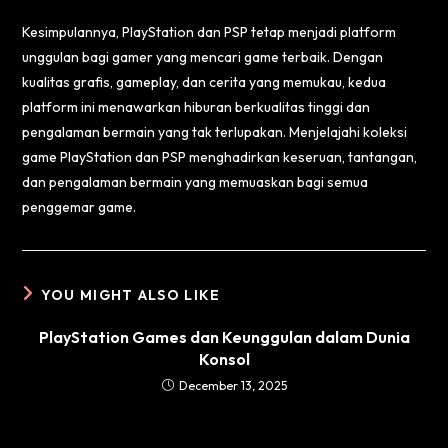
Kesimpulannya, PlayStation dan PSP tetap menjadi platform
unggulan bagi gamer yang mencari game terbaik. Dengan
kualitas grafis, gameplay, dan cerita yang memukau, kedua
platform ini menawarkan hiburan berkualitas tinggi dan
pengalaman bermain yang tak terlupakan. Menjelajahi koleksi
game PlayStation dan PSP menghadirkan keseruan, tantangan,
dan pengalaman bermain yang memuaskan bagi semua
penggemar game.
YOU MIGHT ALSO LIKE
PlayStation Games dan Keunggulan dalam Dunia
Konsol
December 13, 2025