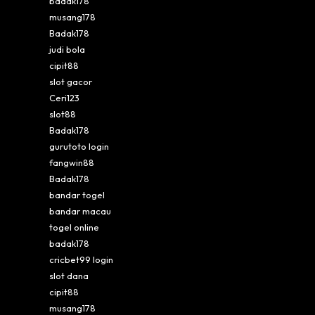
badak178
musang178
Badak178
judi bola
cipit88
slot gacor
Ceri123
slot88
Badak178
gurutoto login
fangwin88
Badak178
bandar togel
bandar macau
togel online
badak178
cricbet99 login
slot dana
cipit88
musang178