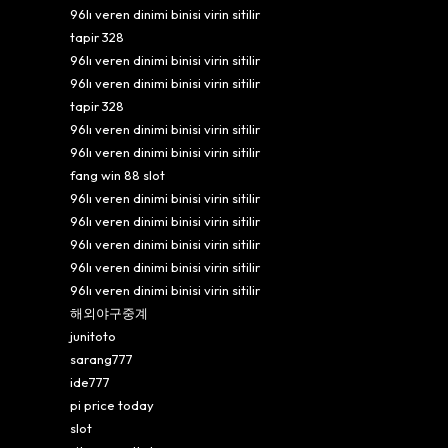
96lı veren dinimi binisi virin sitilir
tapir 328
96lı veren dinimi binisi virin sitilir
96lı veren dinimi binisi virin sitilir
tapir 328
96lı veren dinimi binisi virin sitilir
96lı veren dinimi binisi virin sitilir
fang win 88 slot
96lı veren dinimi binisi virin sitilir
96lı veren dinimi binisi virin sitilir
96lı veren dinimi binisi virin sitilir
96lı veren dinimi binisi virin sitilir
96lı veren dinimi binisi virin sitilir
해외야구중계
junitoto
sarang777
ide777
pi price today
slot