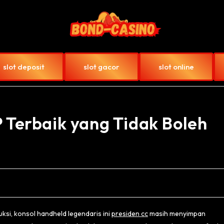
slot deposit
slot gacor
slot online
Terbaik yang Tidak Boleh
uksi, konsol handheld legendaris ini
presiden cc
masih menyimpan