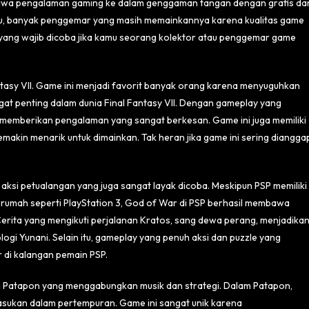
bawa pengalaman gaming ke dalam genggaman tangan dengan grafis da
lu, banyak penggemar yang masih memainkannya karena kualitas game
k yang wajib dicoba jika kamu seorang kolektor atau penggemar game
antasy VII. Game ini menjadi favorit banyak orang karena menyuguhkan
gat penting dalam dunia Final Fantasy VII. Dengan gameplay yang
 memberikan pengalaman yang sangat berkesan. Game ini juga memiliki
akin menarik untuk dimainkan. Tak heran jika game ini sering diangga
aksi petualangan yang juga sangat layak dicoba. Meskipun PSP memiliki
 rumah seperti PlayStation 3, God of War di PSP berhasil membawa
rita yang mengikuti perjalanan Kratos, sang dewa perang, menjadika
ogi Yunani. Selain itu, gameplay yang penuh aksi dan puzzle yang
di kalangan pemain PSP.
ti Patapon yang menggabungkan musik dan strategi. Dalam Patapon,
asukan dalam pertempuran. Game ini sangat unik karena