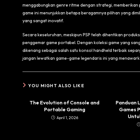
menggabungkan genre ritme dengan strategi, memberikan
game ini menunjukkan betapa beragamnya pilihan yang dimi
yang sangat inovatif.
Secara keseluruhan, meskipun PSP telah dihentikan produks
penggemar game portabel. Dengan koleksi game yang sangat
dikenang sebagai salah satu konsol handheld terbaik sepan
jangan lewatkan game-game legendaris ini yang menawark
YOU MIGHT ALSO LIKE
The Evolution of Console and
Panduan L
Portable Gaming
Games P
Untu
April 1, 2026