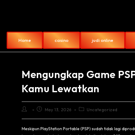
Home
casino
judi online
Mengungkap Game PSP 
Kamu Lewatkan
May 13, 2026
Uncategorized
Meskipun PlayStation Portable (PSP) sudah tidak lagi diprod