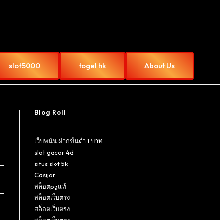
slot5000
togel hk
About Us
Blog Roll
เว็บพนัน ฝากขั้นต่ำ 1 บาท
slot gacor 4d
situs slot 5k
Casijon
สล็อตpgแท้
สล็อตเว็บตรง
สล็อตเว็บตรง