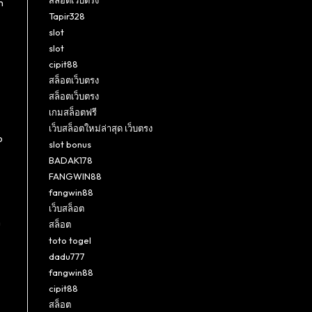
สล็อตเว็บตรง
n
Tapir328
slot
slot
cipit88
สล็อตเว็บตรง
สล็อตเว็บตรง
เกมสล็อตฟรี
เว็บสล็อตใหม่ล่าสุด เว็บตรง
p
slot bonus
BADAK178
FANGWIN88
fangwin88
เว็บสล็อต
n
สล็อต
toto togel
dadu777
fangwin88
cipit88
สล็อต