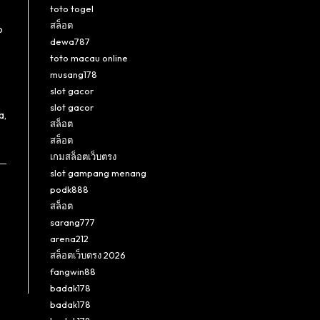
toto togel
สล็อต
p
dewa787
toto macau online
musang178
slot gacor
slot gacor
a,
สล็อต
สล็อต
เกมสล็อตเว็บตรง
slot gampang menang
podk888
สล็อต
sarang777
arena212
สล็อตเว็บตรง 2026
fangwin88
badak178
badak178