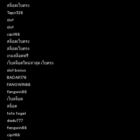
สล็อตเว็บตรง
Tapir328
slot
slot
cipit88
สล็อตเว็บตรง
สล็อตเว็บตรง
เกมสล็อตฟรี
เว็บสล็อตใหม่ล่าสุด เว็บตรง
slot bonus
BADAK178
FANGWIN88
fangwin88
เว็บสล็อต
สล็อต
toto togel
dadu777
fangwin88
cipit88