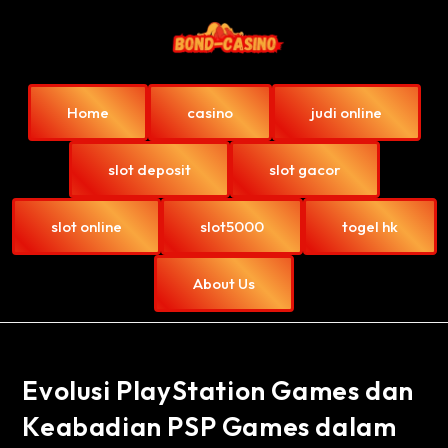
Home
casino
judi online
slot deposit
slot gacor
slot online
slot5000
togel hk
About Us
Evolusi PlayStation Games dan
Keabadian PSP Games dalam