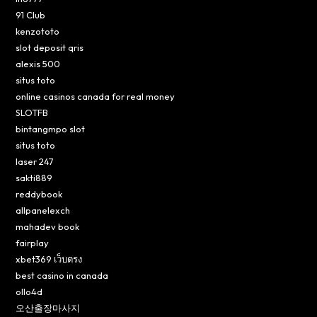
91 Club
kenzototo
slot deposit qris
alexis 500
situs toto
online casinos canada for real money
SLOTFB
bintangmpo slot
situs toto
laser 247
sakti889
reddybook
allpanelexch
mahadev book
fairplay
xbet369 เว็บตรง
best casino in canada
ollo4d
오산출장마사지