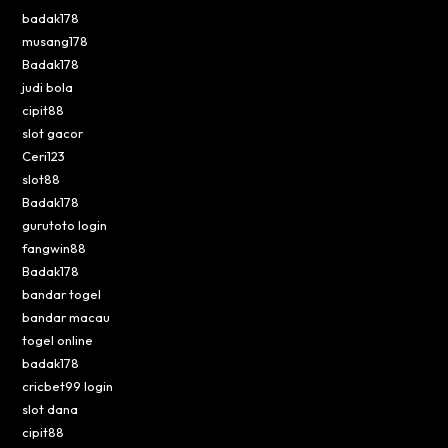
badak178
musang178
Badak178
judi bola
cipit88
slot gacor
Ceri123
slot88
Badak178
gurutoto login
fangwin88
Badak178
bandar togel
bandar macau
togel online
badak178
cricbet99 login
slot dana
cipit88