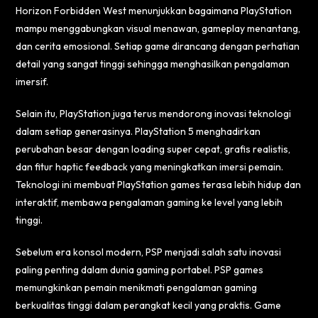
Horizon Forbidden West menunjukkan bagaimana PlayStation
mampu menggabungkan visual menawan, gameplay menantang,
dan cerita emosional. Setiap game dirancang dengan perhatian
detail yang sangat tinggi sehingga menghasilkan pengalaman
imersif.
Selain itu, PlayStation juga terus mendorong inovasi teknologi
dalam setiap generasinya. PlayStation 5 menghadirkan
perubahan besar dengan loading super cepat, grafis realistis,
dan fitur haptic feedback yang meningkatkan imersi pemain.
Teknologi ini membuat PlayStation games terasa lebih hidup dan
interaktif, membawa pengalaman gaming ke level yang lebih
tinggi.
Sebelum era konsol modern, PSP menjadi salah satu inovasi
paling penting dalam dunia gaming portabel. PSP games
memungkinkan pemain menikmati pengalaman gaming
berkualitas tinggi dalam perangkat kecil yang praktis. Game