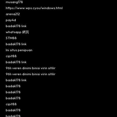
musang178
https://www.wps.cyou/windows.html
arena212
pay4d
badak178 link
whatsapp 網頁
STM88
badak178 link
Ini situs penipuan
cipit88
badak178 link
96lı veren dinimi binisi virin sitilir
96lı veren dinimi binisi virin sitilir
badak178 link
badak178
badak178
badak178
cipit88
badak178
badak178