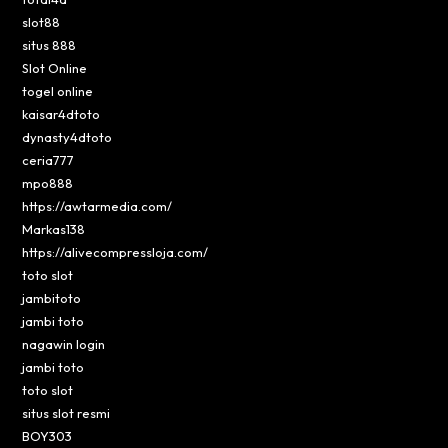
slot88
situs 888
Slot Online
togel online
kaisar4dtoto
dynasty4dtoto
ceria777
mpo888
https://awtarmedia.com/
Markas138
https://alivecompressloja.com/
toto slot
jambitoto
jambi toto
nagawin login
jambi toto
toto slot
situs slot resmi
BOY303