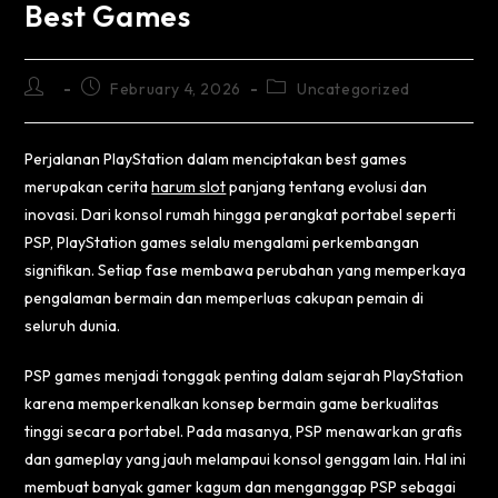
Best Games
February 4, 2026
Uncategorized
Perjalanan PlayStation dalam menciptakan best games
merupakan cerita
harum slot
panjang tentang evolusi dan
inovasi. Dari konsol rumah hingga perangkat portabel seperti
PSP, PlayStation games selalu mengalami perkembangan
signifikan. Setiap fase membawa perubahan yang memperkaya
pengalaman bermain dan memperluas cakupan pemain di
seluruh dunia.
PSP games menjadi tonggak penting dalam sejarah PlayStation
karena memperkenalkan konsep bermain game berkualitas
tinggi secara portabel. Pada masanya, PSP menawarkan grafis
dan gameplay yang jauh melampaui konsol genggam lain. Hal ini
membuat banyak gamer kagum dan menganggap PSP sebagai