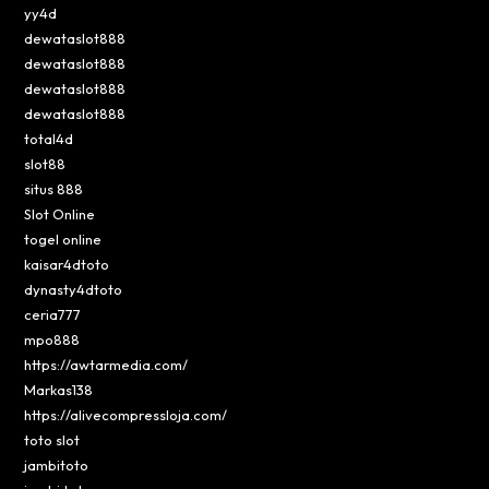
yy4d
dewataslot888
dewataslot888
dewataslot888
dewataslot888
total4d
slot88
situs 888
Slot Online
togel online
kaisar4dtoto
dynasty4dtoto
ceria777
mpo888
https://awtarmedia.com/
Markas138
https://alivecompressloja.com/
toto slot
jambitoto