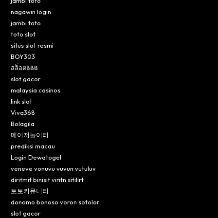
jambi toto
nagawin login
jambi toto
toto slot
situs slot resmi
BOY303
สล็อต888
slot gacor
malaysia casinos
link slot
Viva368
Bolagila
메이저놀이터
prediksi macau
Login Dewatogel
veneve vonuvu vuvun vutuluv
diritmit binisit viritn sitilirt
토토커뮤니티
donomo bonoso voron sotolor
slot gacor