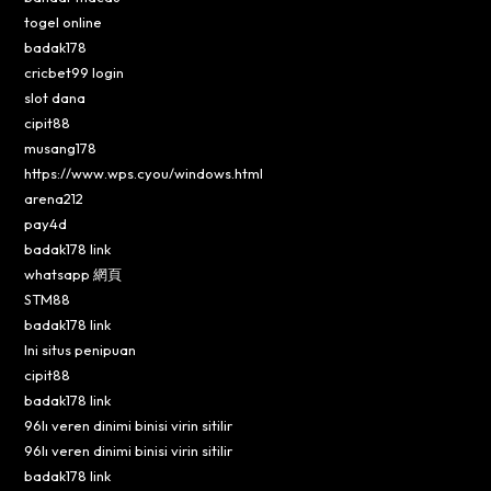
togel online
badak178
cricbet99 login
slot dana
cipit88
musang178
https://www.wps.cyou/windows.html
arena212
pay4d
badak178 link
whatsapp 網頁
STM88
badak178 link
Ini situs penipuan
cipit88
badak178 link
96lı veren dinimi binisi virin sitilir
96lı veren dinimi binisi virin sitilir
badak178 link