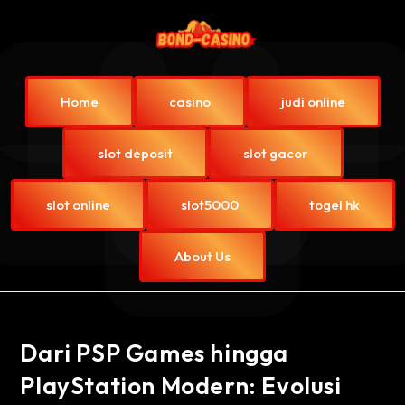
Home
casino
judi online
slot deposit
slot gacor
slot online
slot5000
togel hk
About Us
Dari PSP Games hingga
PlayStation Modern: Evolusi