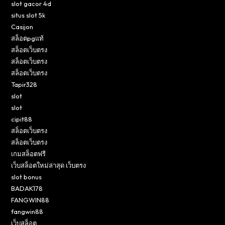
slot gacor 4d
situs slot 5k
Casijon
สล็อตpgแท้
สล็อตเว็บตรง
สล็อตเว็บตรง
สล็อตเว็บตรง
Tapir328
slot
slot
cipit88
สล็อตเว็บตรง
สล็อตเว็บตรง
เกมสล็อตฟรี
เว็บสล็อตใหม่ล่าสุด เว็บตรง
slot bonus
BADAK178
FANGWIN88
fangwin88
เว็บสล็อต