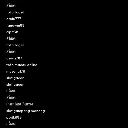
สล็อต
toto togel
dadu777
fangwin88
cipit88
สล็อต
toto togel
สล็อต
dewa787
toto macau online
musang178
slot gacor
slot gacor
สล็อต
สล็อต
เกมสล็อตเว็บตรง
slot gampang menang
podk888
สล็อต