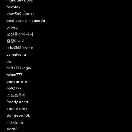
fairplay
xbet369 เว็บตรง
best casino in canada
ollo4d
오산출장마사지
출장마사지
lotus365 online
yymahjong
pg
MPO777 login
tekun777
bandartoto
MPO777
스포츠중계
Reddy Anna
casino sites
slot depo 10k
indo2play
slot88