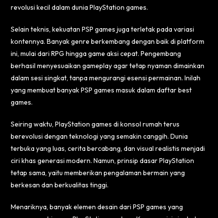
revolusi kecil dalam dunia PlayStation games.
Selain teknis, kekuatan PSP games juga terletak pada variasi
kontennya. Banyak genre berkembang dengan baik di platform
ini, mulai dari RPG hingga game aksi cepat. Pengembang
berhasil menyesuaikan gameplay agar tetap nyaman dimainkan
dalam sesi singkat, tanpa mengurangi esensi permainan. Inilah
yang membuat banyak PSP games masuk dalam daftar best
games.
Seiring waktu, PlayStation games di konsol rumah terus
berevolusi dengan teknologi yang semakin canggih. Dunia
terbuka yang luas, cerita bercabang, dan visual realistis menjadi
ciri khas generasi modern. Namun, prinsip dasar PlayStation
tetap sama, yaitu memberikan pengalaman bermain yang
berkesan dan berkualitas tinggi.
Menariknya, banyak elemen desain dari PSP games yang