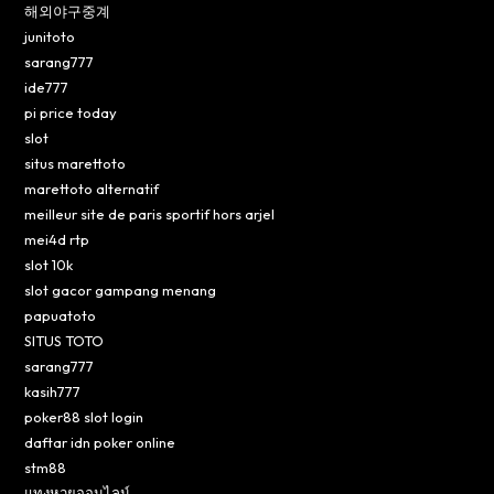
해외야구중계
junitoto
sarang777
ide777
pi price today
slot
situs marettoto
marettoto alternatif
meilleur site de paris sportif hors arjel
mei4d rtp
slot 10k
slot gacor gampang menang
papuatoto
SITUS TOTO
sarang777
kasih777
poker88 slot login
daftar idn poker online
stm88
แทงหวยออนไลน์