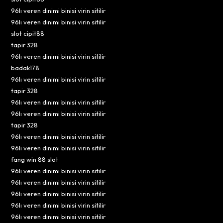
96lı veren dinimi binisi virin sitilir
96lı veren dinimi binisi virin sitilir
slot cipit88
tapir 328
96lı veren dinimi binisi virin sitilir
badak178
96lı veren dinimi binisi virin sitilir
tapir 328
96lı veren dinimi binisi virin sitilir
96lı veren dinimi binisi virin sitilir
tapir 328
96lı veren dinimi binisi virin sitilir
96lı veren dinimi binisi virin sitilir
fang win 88 slot
96lı veren dinimi binisi virin sitilir
96lı veren dinimi binisi virin sitilir
96lı veren dinimi binisi virin sitilir
96lı veren dinimi binisi virin sitilir
96lı veren dinimi binisi virin sitilir