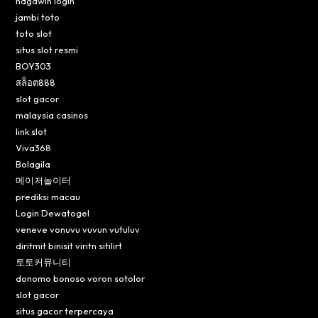
nagawin login
jambi toto
toto slot
situs slot resmi
BOY303
สล็อต888
slot gacor
malaysia casinos
link slot
Viva368
Bolagila
메이저놀이터
prediksi macau
Login Dewatogel
veneve vonuvu vuvun vutuluv
diritmit binisit viritn sitilirt
토토커뮤니티
donomo bonoso voron sotolor
slot gacor
situs gacor terpercaya