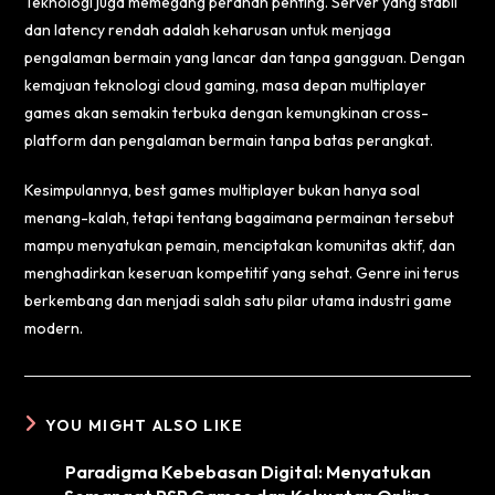
Teknologi juga memegang peranan penting. Server yang stabil
dan latency rendah adalah keharusan untuk menjaga
pengalaman bermain yang lancar dan tanpa gangguan. Dengan
kemajuan teknologi cloud gaming, masa depan multiplayer
games akan semakin terbuka dengan kemungkinan cross-
platform dan pengalaman bermain tanpa batas perangkat.
Kesimpulannya, best games multiplayer bukan hanya soal
menang-kalah, tetapi tentang bagaimana permainan tersebut
mampu menyatukan pemain, menciptakan komunitas aktif, dan
menghadirkan keseruan kompetitif yang sehat. Genre ini terus
berkembang dan menjadi salah satu pilar utama industri game
modern.
YOU MIGHT ALSO LIKE
Paradigma Kebebasan Digital: Menyatukan