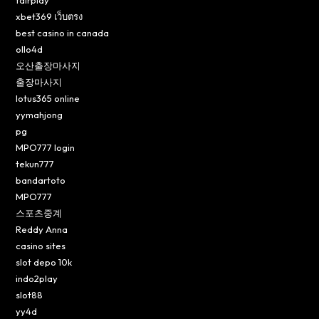
xbet369 เว็บตรง
best casino in canada
ollo4d
오산출장마사지
출장마사지
lotus365 online
yymahjong
pg
MPO777 login
tekun777
bandartoto
MPO777
스포츠중계
Reddy Anna
casino sites
slot depo 10k
indo2play
slot88
yy4d