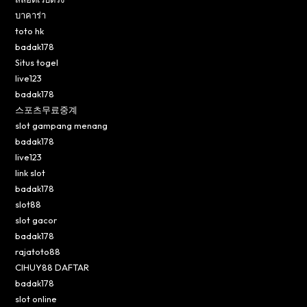
บาคาร่า
toto hk
badak178
Situs togel
live123
badak178
스포츠무료중계
slot gampang menang
badak178
live123
link slot
badak178
slot88
slot gacor
badak178
rajatoto88
CIHUY88 DAFTAR
badak178
slot online