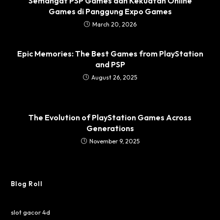
Semangat PSP Games dan Kekuatan Online
Games di Panggung Expo Games
March 20, 2026
Epic Memories: The Best Games from PlayStation
and PSP
August 26, 2025
The Evolution of PlayStation Games Across
Generations
November 9, 2025
Blog Roll
slot gacor 4d